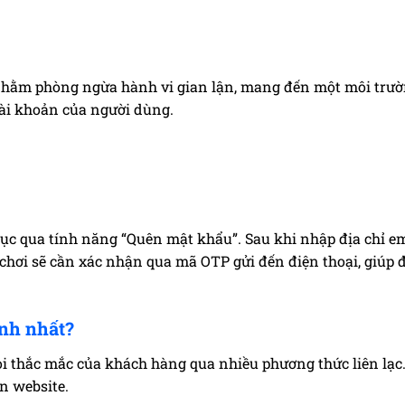
nhằm phòng ngừa hành vi gian lận, mang đến một môi trườ
tài khoản của người dùng.
ục qua tính năng “Quên mật khẩu”. Sau khi nhập địa chỉ ema
 chơi sẽ cần xác nhận qua mã OTP gửi đến điện thoại, giúp 
anh nhất?
ọi thắc mắc của khách hàng qua nhiều phương thức liên lạc.
n website.