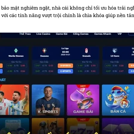
h bảo mật nghiêm ngặt, nhà cái không chỉ tối ưu hóa trải n
với các tính năng vượt trội chính là chìa khóa giúp nền tả