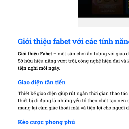
Giới thiệu fabet với các tính năn
Giới thiệu Fabet
– một sân chơi ấn tượng với giao 
Sở hữu hiệu năng vượt trội, công nghệ hiện đại và 
tiện nghi mỗi ngày.
Giao diện tân tiến
Thiết kế giao diện giúp rút ngắn thời gian thao tá
thiết bị di động là những yếu tố then chốt tạo nên
mang lại cảm giác thoải mái và tiện lợi cho người 
Kèo cược phong phú