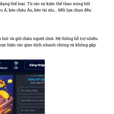
ng thể loại. Từ các sự kiện thể thao nóng hổi
âu Á, kèo châu Âu, kèo tài xỉu… Mỗi lựa chọn đều
hút và giữ chân người chơi. Hệ thống hỗ trợ nhiều
 thực hiện các giao dịch nhanh chóng và không gặp