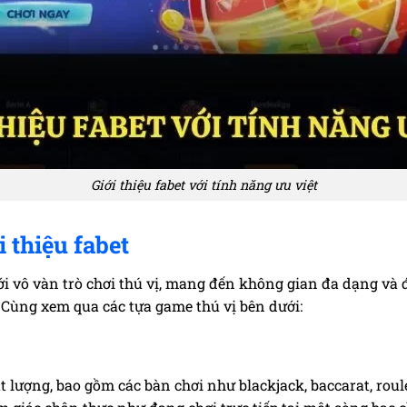
Giới thiệu fabet với tính năng ưu việt
 thiệu fabet
với vô vàn trò chơi thú vị, mang đến không gian đa dạng và 
. Cùng xem qua các tựa game thú vị bên dưới:
t lượng, bao gồm các bàn chơi như blackjack, baccarat, roul