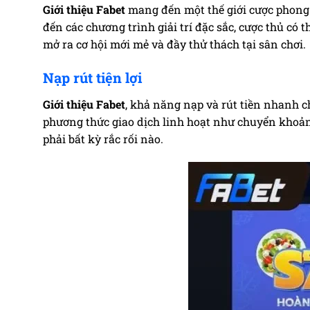
Giới thiệu Fabet
mang đến một thế giới cược phong 
đến các chương trình giải trí đặc sắc, cược thủ có 
mở ra cơ hội mới mẻ và đầy thử thách tại sân chơi.
Nạp rút tiện lợi
Giới thiệu Fabet
, khả năng nạp và rút tiền nhanh 
phương thức giao dịch linh hoạt như chuyển khoản 
phải bất kỳ rắc rối nào.