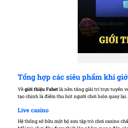
Tổng hợp các siêu phẩm khi giới
Về
giới thiệu Fabet
là nền tảng giải trí trực tuyến 
tạo chính là điểm thu hút người chơi luôn quay lại
Live casino
Hệ thống sở hữu một bộ sưu tập trò chơi casino chấ