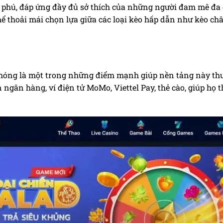
phú, đáp ứng đầy đủ sở thích của những người đam mê đa dạ
thể thoải mái chọn lựa giữa các loại kèo hấp dẫn như kèo ch
chóng là một trong những điểm mạnh giúp nền tảng này thu 
ngân hàng, ví điện tử MoMo, Viettel Pay, thẻ cào, giúp họ