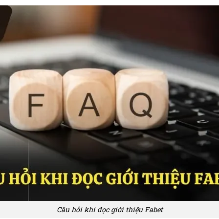
Câu hỏi khi đọc giới thiệu Fabet