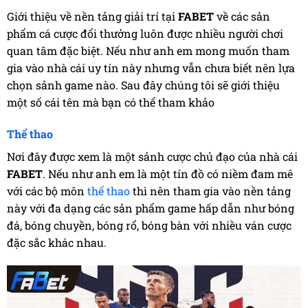
Giới thiệu về nền tảng giải trí tại
FABET
về các sản
phẩm cá cược đổi thưởng luôn được nhiều người chơi
quan tâm đặc biệt. Nếu như anh em mong muốn tham
gia vào nhà cái uy tín này nhưng vẫn chưa biết nên lựa
chọn sảnh game nào. Sau đây chúng tôi sẽ giới thiệu
một số cái tên mà bạn có thể tham khảo
Thể thao
Nơi đây được xem là một sảnh cược chủ đạo của nhà cái
FABET
. Nếu như anh em là một tín đồ có niềm đam mê
với các bộ môn
thể thao
thì nên tham gia vào nền tảng
này với đa dạng các sản phẩm game hấp dẫn như bóng
đá, bóng chuyền, bóng rổ, bóng bàn với nhiều ván cược
đặc sắc khác nhau.