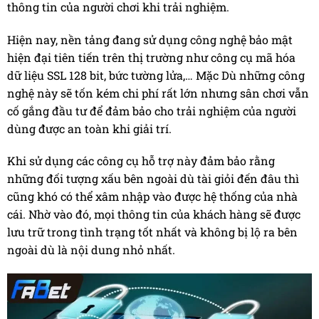
thông tin của người chơi khi trải nghiệm.
Hiện nay, nền tảng đang sử dụng công nghệ bảo mật
hiện đại tiên tiến trên thị trường như công cụ mã hóa
dữ liệu SSL 128 bit, bức tường lửa,… Mặc Dù những công
nghệ này sẽ tốn kém chi phí rất lớn nhưng sân chơi vẫn
cố gắng đầu tư để đảm bảo cho trải nghiệm của người
dùng được an toàn khi giải trí.
Khi sử dụng các công cụ hỗ trợ này đảm bảo rằng
những đối tượng xấu bên ngoài dù tài giỏi đến đâu thì
cũng khó có thể xâm nhập vào được hệ thống của nhà
cái. Nhờ vào đó, mọi thông tin của khách hàng sẽ được
lưu trữ trong tình trạng tốt nhất và không bị lộ ra bên
ngoài dù là nội dung nhỏ nhất.