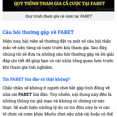
Quy trình tham gia cá cược tại FABET
Câu hỏi thường gặp về FABET
Hiện nay, hội viên sẽ thường đặt ra một số câu hỏi thắc
mắc về nền tảng cá cược trước khi tham gia. Sau đây,
chúng tôi sẽ đưa ra những câu hỏi thường gặp và lời giải
đáp chi tiết để giúp bạn có cái nhìn tổng quan hơn trước
khi tham gia trải nghiệm.
Tin FABET lừa đảo có thật không?
Chắc chắn sẽ không ít người chơi bắt gặp tình đồng về
nhà cái
FABET
lừa đảo. Tuy nhiên, nội dung này đều là
những thông tin giả mạo và không có chứng cứ xác
thực. Sẽ xuất hiện những lý do có tin đồn này là vì các
tổ chức cá cược khác Muốn chơi xấu nhà cái hoặc có thể