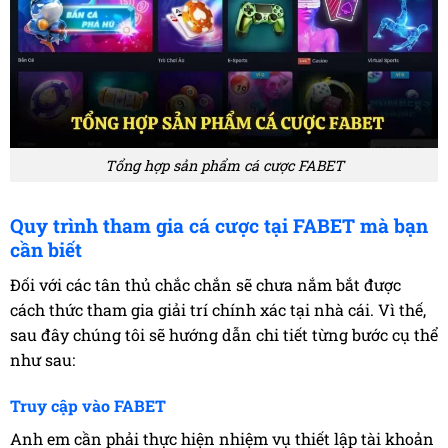
Tổng hợp sản phẩm cá cược FABET
Quy trình tham gia cá cược tại FABET mà bạn
cần biết
Đối với các tân thủ chắc chắn sẽ chưa nắm bắt được
cách thức tham gia giải trí chính xác tại nhà cái. Vì thế,
sau đây chúng tôi sẽ hướng dẫn chi tiết từng bước cụ thể
như sau:
Truy cập vào FABET
Anh em cần phải thực hiện nhiệm vụ thiết lập tài khoản