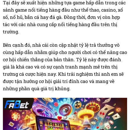
Tại đây sẽ xuất hiện những tựa game hấp dẫn trong các
sảnh game nổi tiếng hàng đầu như thể thao, casino, xổ
số, nổ hũ, bắn cá hay đá gà. Đồng thời, đơn vị còn hợp
tác với các nhà cung cấp nổi tiếng hàng đầu trên thị
trường.
Bên cạnh đó, nhà cái còn cập nhật tỷ lệ trả thưởng vô
cùng hấp dẫn nhằm giúp cho người chơi có thể nâng cao
cơ hội chiến thắng của bản thân. Tỷ lệ này được đánh
giá là khá cao và có sự cạnh tranh mạnh mẽ trên thị
trường cá cược hiện nay. Khi trải nghiệm thì anh em sẽ
được tận hưởng cơ hội giải trí đỉnh cao và mang về
những phần quà giá trị khủng.