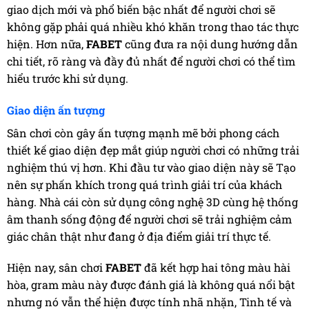
giao dịch mới và phổ biến bậc nhất để người chơi sẽ
không gặp phải quá nhiều khó khăn trong thao tác thực
hiện. Hơn nữa,
FABET
cũng đưa ra nội dung hướng dẫn
chi tiết, rõ ràng và đầy đủ nhất để người chơi có thể tìm
hiểu trước khi sử dụng.
Giao diện ấn tượng
Sân chơi còn gây ấn tượng mạnh mẽ bởi phong cách
thiết kế giao diện đẹp mắt giúp người chơi có những trải
nghiệm thú vị hơn. Khi đầu tư vào giao diện này sẽ Tạo
nên sự phấn khích trong quá trình giải trí của khách
hàng. Nhà cái còn sử dụng công nghệ 3D cùng hệ thống
âm thanh sống động để người chơi sẽ trải nghiệm cảm
giác chân thật như đang ở địa điểm giải trí thực tế.
Hiện nay, sân chơi
FABET
đã kết hợp hai tông màu hài
hòa, gram màu này được đánh giá là không quá nổi bật
nhưng nó vẫn thể hiện được tính nhã nhặn, Tinh tế và