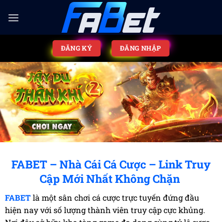
ĐĂNG KÝ
ĐĂNG NHẬP
FABET – Nhà Cái Cá Cược – Link Truy
Cập Mới Nhất Không Chặn
FABET
là một sân chơi cá cược trực tuyến đứng đầu
hiện nay với số lượng thành viên truy cập cực khủng.