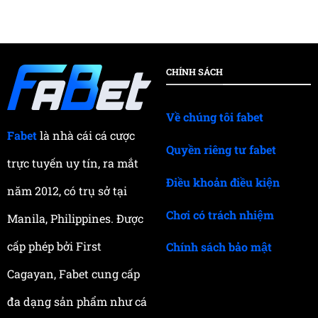
CHÍNH SÁCH
Về chúng tôi fabet
Fabet
là nhà cái cá cược
Quyền riêng tư fabet
trực tuyến uy tín, ra mắt
Điều khoản điều kiện
năm 2012, có trụ sở tại
Chơi có trách nhiệm
Manila, Philippines. Được
cấp phép bởi First
Chính sách bảo mật
Cagayan, Fabet cung cấp
đa dạng sản phẩm như cá