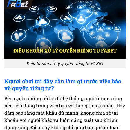
Điều khoản xử lý quyền riêng tư FABET
Người chơi tại đây cần làm gì trước việc bảo
vệ quyền riêng tư?
Bên cạnh những nỗ lực từ hệ thống, người dùng cũng
nên chủ động trong việc bảo vệ thông tin cá nhân. Hãy
đảm bảo rằng mật khẩu đủ mạnh, không chia sẻ tài
khoản với người khác và luôn đăng xuất sau khi sử
dụng xong. Điều này không chỉ giúp bạn giữ an toàn