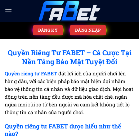
ĐĂNG KÝ
ĐĂNG NHẬP
Quyền Riêng Tư FABET – Cá Cược Tại
Nền Tảng Bảo Mật Tuyệt Đối
Quyền riêng tư FABET
đặt lợi ích của người chơi lên
hàng đầu, với các biện pháp bảo mật hiện đại nhằm
bảo vệ thông tin cá nhân và dữ liệu giao dịch. Mọi hoạt
động trên nền tảng đều được mã hóa chặt chẽ, ngăn
ngừa mọi rủi ro từ bên ngoài và cam kết không tiết lộ
thông tin cá nhân của người chơi.
Quyền riêng tư FABET được hiểu như thế
nào?