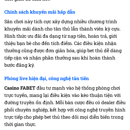
Chính sách khuyến mãi hấp dẫn
Sân chơi này tích cực xây dựng nhiều chương trình
khuyến mãi dành cho tân thủ lẫn thành viên kỳ cựu.
Hình thức ưu đãi đa dạng từ nạp tiền, hoàn trả, giới
thiệu bạn bè cho đến tích điểm. Các điều kiện nhận
thưởng cũng được đơn giản hóa, giúp bet thủ dễ dàng
tiếp cận và nhận phần thưởng sau khi hoàn thành
bước đăng ký.
Phòng live hiện đại, công nghệ tân tiến
Casino FABET
đầu tư mạnh vào hệ thống phòng chơi
trực tuyến, mang lại điều kiện vào kèo thuận tiện với
đường truyền ổn định. Mỗi bàn cược đều có dealer điều
phối chuyên nghiệp, kết hợp với công nghệ truyền hình
trực tiếp cho phép bet thủ theo dõi mọi diễn biến trong
thời gian thực.