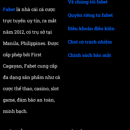
Về chúng tôi fabet
Fabet
là nhà cái cá cược
Quyền riêng tư fabet
trực tuyến uy tín, ra mắt
Điều khoản điều kiện
năm 2012, có trụ sở tại
Chơi có trách nhiệm
Manila, Philippines. Được
cấp phép bởi First
Chính sách bảo mật
Cagayan, Fabet cung cấp
đa dạng sản phẩm như cá
cược thể thao, casino, slot
game, đảm bảo an toàn,
minh bạch.