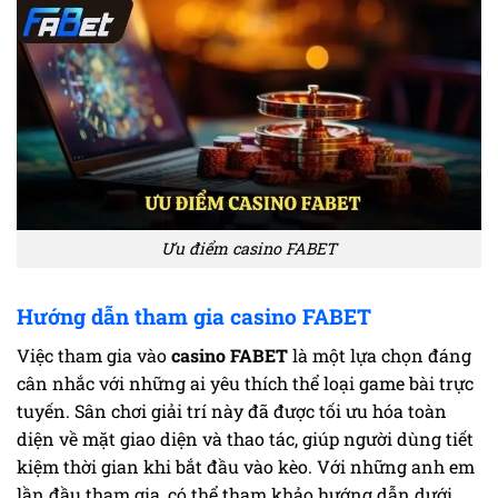
Ưu điểm casino FABET
Hướng dẫn tham gia casino FABET
Việc tham gia vào
casino FABET
là một lựa chọn đáng
cân nhắc với những ai yêu thích thể loại game bài trực
tuyến. Sân chơi giải trí này đã được tối ưu hóa toàn
diện về mặt giao diện và thao tác, giúp người dùng tiết
kiệm thời gian khi bắt đầu vào kèo. Với những anh em
lần đầu tham gia, có thể tham khảo hướng dẫn dưới