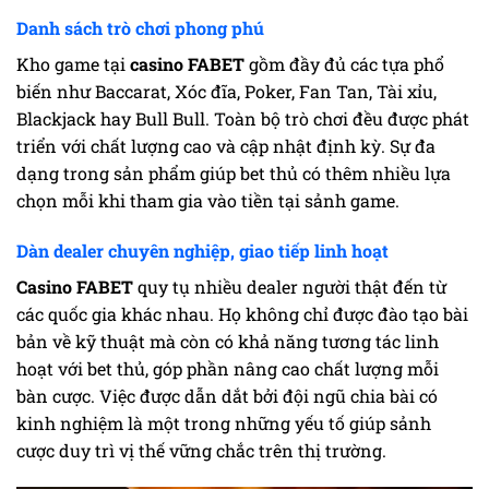
Danh sách trò chơi phong phú
Kho game tại
casino FABET
gồm đầy đủ các tựa phổ
biến như Baccarat, Xóc đĩa, Poker, Fan Tan, Tài xỉu,
Blackjack hay Bull Bull. Toàn bộ trò chơi đều được phát
triển với chất lượng cao và cập nhật định kỳ. Sự đa
dạng trong sản phẩm giúp bet thủ có thêm nhiều lựa
chọn mỗi khi tham gia vào tiền tại sảnh game.
Dàn dealer chuyên nghiệp, giao tiếp linh hoạt
Casino FABET
quy tụ nhiều dealer người thật đến từ
các quốc gia khác nhau. Họ không chỉ được đào tạo bài
bản về kỹ thuật mà còn có khả năng tương tác linh
hoạt với bet thủ, góp phần nâng cao chất lượng mỗi
bàn cược. Việc được dẫn dắt bởi đội ngũ chia bài có
kinh nghiệm là một trong những yếu tố giúp sảnh
cược duy trì vị thế vững chắc trên thị trường.