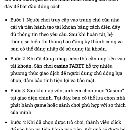
đây để bắt đầu đúng cách:
Bước 1: Người chơi truy cập vào trang chủ của nhà
cái và tiến hành tạo tài khoản bằng cách điền đầy
đủ thông tin theo yêu cầu. Sau khi hoàn tất, hệ
thống sẽ hiển thị thông báo đăng ký thành công và
bạn có thể đăng nhập để sử dụng tài khoản.
Bước 2: Khi đã đăng nhập, cược thủ cần nạp tiền vào
tài khoản. Sân chơi
casino FABET
hỗ trợ nhiều
phương thức giao dịch để người dùng chủ động lựa
chọn, đảm bảo tính tiện lợi và bảo mật.
Bước 3: Sau khi nạp vốn, anh em chọn mục “Casino”
tại giao diện chính. Tại đây, bạn có thể lựa chọn nhà
phát hành game hoặc sảnh chơi phù hợp với sở thích
của mình.
Bước 4: Khi đã chọn được trò chơi, thành viên click
để vào bàn và tiến hành vào tiền. Kết quả sẽ được hệ