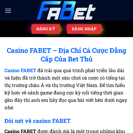
ĐĂNG KÝ
ĐĂNG NHẬP
Casino FABET – Địa Chỉ Cá Cược Đẳng
Cấp Của Bet Thủ
Casino FABET
đã trải qua quá trình phát triển lâu dài
và hiện đã trở thành một sân chơi cá cược có tiếng tại
thị trường châu Á và thị trường Việt Nam. Để tìm hiểu
kỹ hơn về sảnh game đang cực kỳ nổi tiếng thời gian
gần đây thì anh em hãy đọc qua bài viết bên dưới ngay
nhé.
Đôi nét về casino FABET
Casino FABET
được đánh giá là một trong những khu