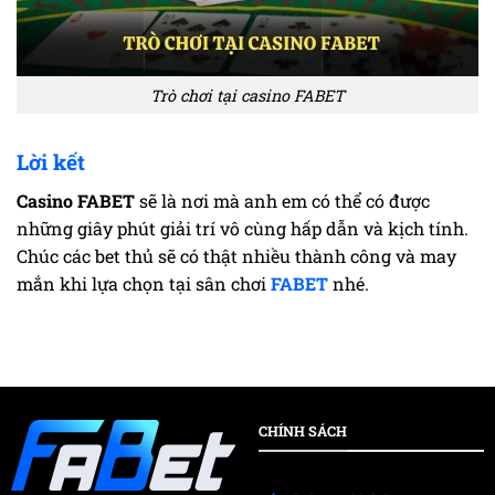
Trò chơi tại casino FABET
Lời kết
Casino FABET
sẽ là nơi mà anh em có thể có được
những giây phút giải trí vô cùng hấp dẫn và kịch tính.
Chúc các bet thủ sẽ có thật nhiều thành công và may
mắn khi lựa chọn tại sân chơi
FABET
nhé.
CHÍNH SÁCH