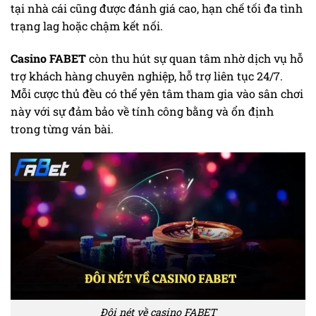
tại nhà cái cũng được đánh giá cao, hạn chế tối đa tình
trạng lag hoặc chậm kết nối.
Casino FABET
còn thu hút sự quan tâm nhờ dịch vụ hỗ
trợ khách hàng chuyên nghiệp, hỗ trợ liên tục 24/7.
Mỗi cược thủ đều có thể yên tâm tham gia vào sân chơi
này với sự đảm bảo về tính công bằng và ổn định
trong từng ván bài.
Đôi nét về casino FABET