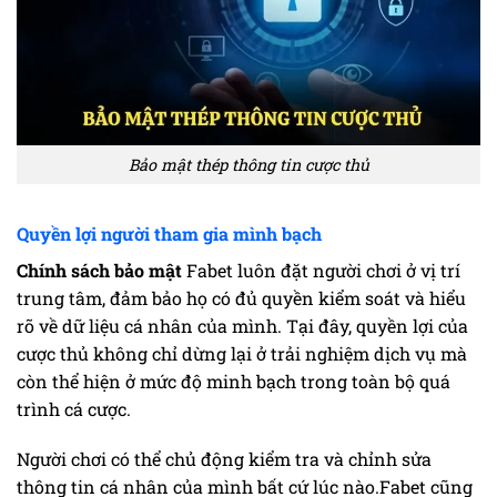
Bảo mật thép thông tin cược thủ
Quyền lợi người tham gia mình bạch
Chính sách bảo mật
Fabet luôn đặt người chơi ở vị trí
trung tâm, đảm bảo họ có đủ quyền kiểm soát và hiểu
rõ về dữ liệu cá nhân của mình. Tại đây, quyền lợi của
cược thủ không chỉ dừng lại ở trải nghiệm dịch vụ mà
còn thể hiện ở mức độ minh bạch trong toàn bộ quá
trình cá cược.
Người chơi có thể chủ động kiểm tra và chỉnh sửa
thông tin cá nhân của mình bất cứ lúc nào.Fabet cũng