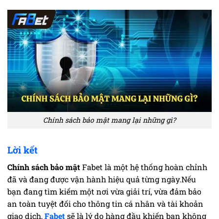
Chính sách bảo mật mang lại những gì?
Lời kết
Chính sách bảo mật
Fabet là một hệ thống hoàn chỉnh
đã và đang được vận hành hiệu quả từng ngày.Nếu
bạn đang tìm kiếm một nơi vừa giải trí, vừa đảm bảo
an toàn tuyệt đối cho thông tin cá nhân và tài khoản
giao dịch,
Fabet
sẽ là lý do hàng đầu khiến bạn không