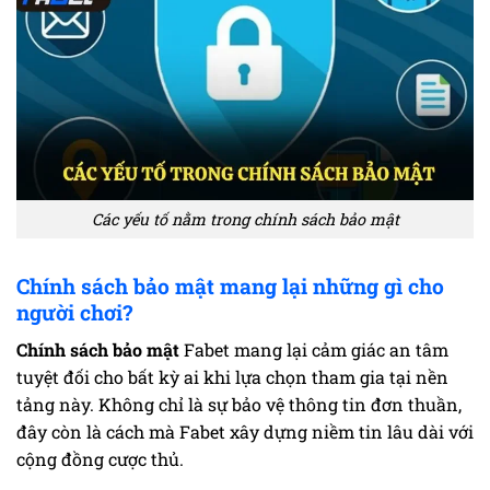
Các yếu tố nằm trong chính sách bảo mật
Chính sách bảo mật mang lại những gì cho
người chơi?
Chính sách bảo mật
Fabet mang lại cảm giác an tâm
tuyệt đối cho bất kỳ ai khi lựa chọn tham gia tại nền
tảng này. Không chỉ là sự bảo vệ thông tin đơn thuần,
đây còn là cách mà Fabet xây dựng niềm tin lâu dài với
cộng đồng cược thủ.