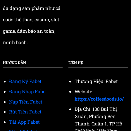
đa dạng sản phẩm như cá
cược thể thao, casino, slot
game, đảm bảo an toàn,
minh bạch.
HƯỚNG DẪN
LIÊN HỆ
Đăng Ký Fabet
Thương Hiệu: Fabet
Đăng Nhập Fabet
Website:
https://coffeedoods.io/
Nạp Tiền Fabet
Địa Chỉ:
108 Bùi Thị
Rút Tiền Fabet
Xuân, Phường Bến
Tải App Fabet
Thành, Quận 1, TP Hồ
Chí Minh, Việt Nam