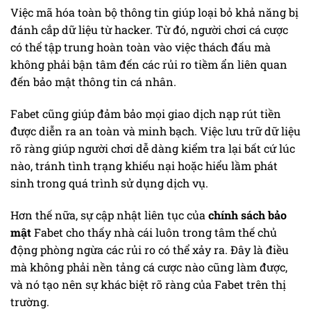
Việc mã hóa toàn bộ thông tin giúp loại bỏ khả năng bị
đánh cắp dữ liệu từ hacker. Từ đó, người chơi cá cược
có thể tập trung hoàn toàn vào việc thách đấu mà
không phải bận tâm đến các rủi ro tiềm ẩn liên quan
đến bảo mật thông tin cá nhân.
Fabet cũng giúp đảm bảo mọi giao dịch nạp rút tiền
được diễn ra an toàn và minh bạch. Việc lưu trữ dữ liệu
rõ ràng giúp người chơi dễ dàng kiểm tra lại bất cứ lúc
nào, tránh tình trạng khiếu nại hoặc hiểu lầm phát
sinh trong quá trình sử dụng dịch vụ.
Hơn thế nữa, sự cập nhật liên tục của
chính sách bảo
mật
Fabet cho thấy nhà cái luôn trong tâm thế chủ
động phòng ngừa các rủi ro có thể xảy ra. Đây là điều
mà không phải nền tảng cá cược nào cũng làm được,
và nó tạo nên sự khác biệt rõ ràng của Fabet trên thị
trường.