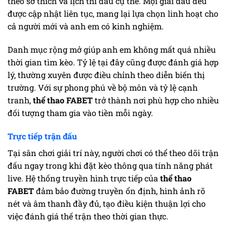
theo sở thích và lịch thi đấu cụ thể. Mọi giải đấu đều
được cập nhật liên tục, mang lại lựa chọn linh hoạt cho
cả người mới và anh em có kinh nghiệm.
Danh mục rộng mở giúp anh em không mất quá nhiều
thời gian tìm kèo. Tỷ lệ tại đây cũng được đánh giá hợp
lý, thường xuyên được điều chỉnh theo diễn biến thị
trường. Với sự phong phú về bộ môn và tỷ lệ cạnh
tranh,
thể thao FABET
trở thành nơi phù hợp cho nhiều
đối tượng tham gia vào tiền mỗi ngày.
Trực tiếp trận đấu
Tại sân chơi giải trí này, người chơi có thể theo dõi trận
đấu ngay trong khi đặt kèo thông qua tính năng phát
live. Hệ thống truyền hình trực tiếp của
thể thao
FABET
đảm bảo đường truyền ổn định, hình ảnh rõ
nét và âm thanh đầy đủ, tạo điều kiện thuận lợi cho
việc đánh giá thế trận theo thời gian thực.