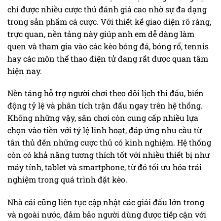
chỉ được nhiều cược thủ đánh giá cao nhờ sự đa dạng
trong sản phẩm cá cược. Với thiết kế giao diện rõ ràng,
trực quan, nền tảng này giúp anh em dễ dàng làm
quen và tham gia vào các kèo bóng đá, bóng rổ, tennis
hay các môn thể thao điện tử đang rất được quan tâm
hiện nay.
Nền tảng hỗ trợ người chơi theo dõi lịch thi đấu, biến
động tỷ lệ và phân tích trận đấu ngay trên hệ thống.
Không những vậy, sân chơi còn cung cấp nhiều lựa
chọn vào tiền với tỷ lệ linh hoạt, đáp ứng nhu cầu từ
tân thủ đến những cược thủ có kinh nghiệm. Hệ thống
còn có khả năng tương thích tốt với nhiều thiết bị như
máy tính, tablet và smartphone, từ đó tối ưu hóa trải
nghiệm trong quá trình đặt kèo.
Nhà cái cũng liên tục cập nhật các giải đấu lớn trong
và ngoài nước, đảm bảo người dùng được tiếp cận với