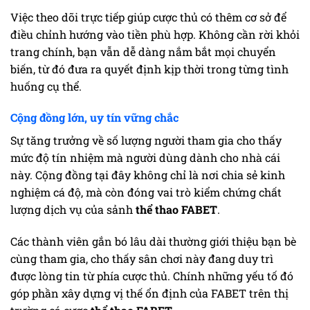
Việc theo dõi trực tiếp giúp cược thủ có thêm cơ sở để
điều chỉnh hướng vào tiền phù hợp. Không cần rời khỏi
trang chính, bạn vẫn dễ dàng nắm bắt mọi chuyển
biến, từ đó đưa ra quyết định kịp thời trong từng tình
huống cụ thể.
Cộng đồng lớn, uy tín vững chắc
Sự tăng trưởng về số lượng người tham gia cho thấy
mức độ tín nhiệm mà người dùng dành cho nhà cái
này. Cộng đồng tại đây không chỉ là nơi chia sẻ kinh
nghiệm cá độ, mà còn đóng vai trò kiểm chứng chất
lượng dịch vụ của sảnh
thể thao FABET
.
Các thành viên gắn bó lâu dài thường giới thiệu bạn bè
cùng tham gia, cho thấy sân chơi này đang duy trì
được lòng tin từ phía cược thủ. Chính những yếu tố đó
góp phần xây dựng vị thế ổn định của FABET trên thị