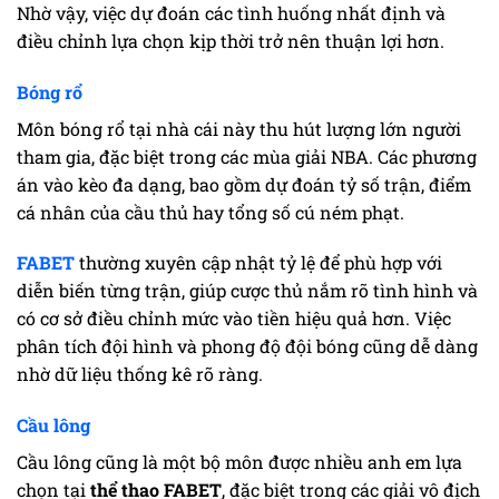
Nhờ vậy, việc dự đoán các tình huống nhất định và
điều chỉnh lựa chọn kịp thời trở nên thuận lợi hơn.
Bóng rổ
Môn bóng rổ tại nhà cái này thu hút lượng lớn người
tham gia, đặc biệt trong các mùa giải NBA. Các phương
án vào kèo đa dạng, bao gồm dự đoán tỷ số trận, điểm
cá nhân của cầu thủ hay tổng số cú ném phạt.
FABET
thường xuyên cập nhật tỷ lệ để phù hợp với
diễn biến từng trận, giúp cược thủ nắm rõ tình hình và
có cơ sở điều chỉnh mức vào tiền hiệu quả hơn. Việc
phân tích đội hình và phong độ đội bóng cũng dễ dàng
nhờ dữ liệu thống kê rõ ràng.
Cầu lông
Cầu lông cũng là một bộ môn được nhiều anh em lựa
chọn tại
thể thao FABET
, đặc biệt trong các giải vô địch