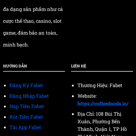
đa dạng sản phẩm như cá
cược thể thao, casino, slot
game, đảm bảo an toàn,
minh bạch.
HƯỚNG DẪN
LIÊN HỆ
Đăng Ký Fabet
Thương Hiệu: Fabet
Đăng Nhập Fabet
Website:
https://coffeedoods.io/
Nạp Tiền Fabet
Địa Chỉ:
108 Bùi Thị
Rút Tiền Fabet
Xuân, Phường Bến
Tải App Fabet
Thành, Quận 1, TP Hồ