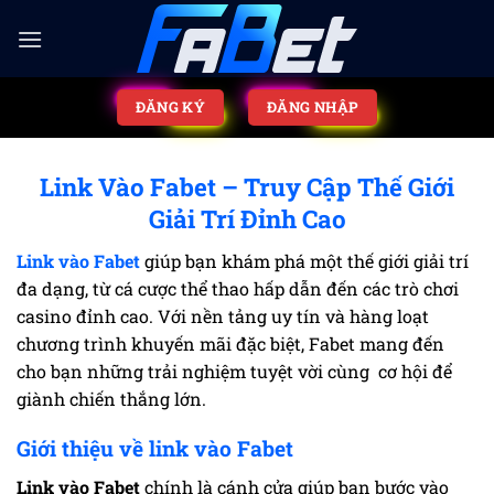
ĐĂNG KÝ
ĐĂNG NHẬP
Link Vào Fabet – Truy Cập Thế Giới
Giải Trí Đỉnh Cao
Link vào Fabet
giúp bạn khám phá một thế giới giải trí
đa dạng, từ cá cược thể thao hấp dẫn đến các trò chơi
casino đỉnh cao. Với nền tảng uy tín và hàng loạt
chương trình khuyến mãi đặc biệt, Fabet mang đến
cho bạn những trải nghiệm tuyệt vời cùng cơ hội để
giành chiến thắng lớn.
Giới thiệu về link vào Fabet
Link vào Fabet
chính là cánh cửa giúp bạn bước vào