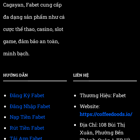
Cagayan, Fabet cung cấp
đa dạng sản phẩm như cá
cược thể thao, casino, slot
game, đảm bảo an toàn,
minh bạch.
HƯỚNG DẪN
LIÊN HỆ
Đăng Ký Fabet
Thương Hiệu: Fabet
Đăng Nhập Fabet
Website:
https://coffeedoods.io/
Nạp Tiền Fabet
Địa Chỉ:
108 Bùi Thị
Rút Tiền Fabet
Xuân, Phường Bến
Tải App Fabet