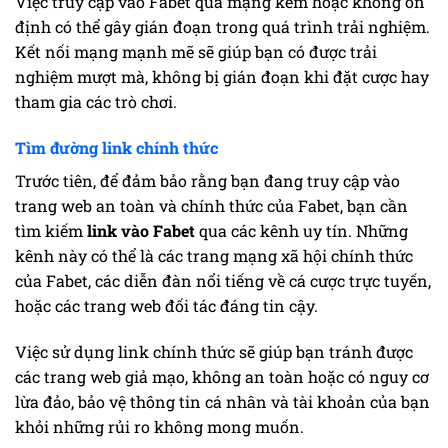
Việc truy cập vào Fabet qua mạng kém hoặc không ổn
định có thể gây gián đoạn trong quá trình trải nghiệm.
Kết nối mạng mạnh mẽ sẽ giúp bạn có được trải
nghiệm mượt mà, không bị gián đoạn khi đặt cược hay
tham gia các trò chơi.
Tìm đường link chính thức
Trước tiên, để đảm bảo rằng bạn đang truy cập vào
trang web an toàn và chính thức của Fabet, bạn cần
tìm kiếm
link vào Fabet
qua các kênh uy tín. Những
kênh này có thể là các trang mạng xã hội chính thức
của Fabet, các diễn đàn nổi tiếng về cá cược trực tuyến,
hoặc các trang web đối tác đáng tin cậy.
Việc sử dụng link chính thức sẽ giúp bạn tránh được
các trang web giả mạo, không an toàn hoặc có nguy cơ
lừa đảo, bảo vệ thông tin cá nhân và tài khoản của bạn
khỏi những rủi ro không mong muốn.