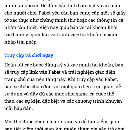
minh tài khoản. Để đảm bảo tính bảo mật và an toàn
cho người chơi, Fabet yêu cầu bạn cung cấp một số giấy
tờ xác thực như chứng minh thư hoặc các thông tin cá
nhân cần thiết. Việc này giúp bảo vệ tài khoản khỏi
các hành vi gian lận và tránh việc tài khoản bị xâm
nhập trái phép.
Truy cập và chơi ngay
Hoàn tất các bước đăng ký và xác minh tài khoản, bạn
sẽ truy cập
link vào Fabet
và trải nghiệm giao diện
trang chủ của nền tảng này. Khi truy cập vào Fabet,
bạn sẽ được chào đón với một giao diện trực quan, dễ
sử dụng và đầy đủ các mục chơi game, cá cược thể
thao, các sự kiện đặc biệt và các chương trình khuyến
mãi hấp dẫn.
Mọi thứ được phân chia rõ ràng và dễ tìm kiếm, giúp
bạn tiết kiệm thời gian khi muốn tham gia vào trò chơi