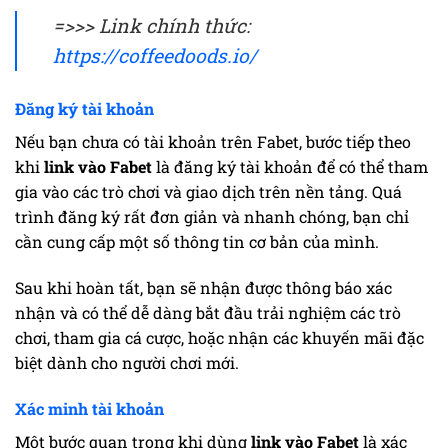
=>>> Link chính thức:
https://coffeedoods.io/
Đăng ký tài khoản
Nếu bạn chưa có tài khoản trên Fabet, bước tiếp theo
khi
link vào Fabet
là đăng ký tài khoản để có thể tham
gia vào các trò chơi và giao dịch trên nền tảng. Quá
trình đăng ký rất đơn giản và nhanh chóng, bạn chỉ
cần cung cấp một số thông tin cơ bản của mình.
Sau khi hoàn tất, bạn sẽ nhận được thông báo xác
nhận và có thể dễ dàng bắt đầu trải nghiệm các trò
chơi, tham gia cá cược, hoặc nhận các khuyến mãi đặc
biệt dành cho người chơi mới.
Xác minh tài khoản
Một bước quan trọng khi dùng
link vào Fabet
là xác