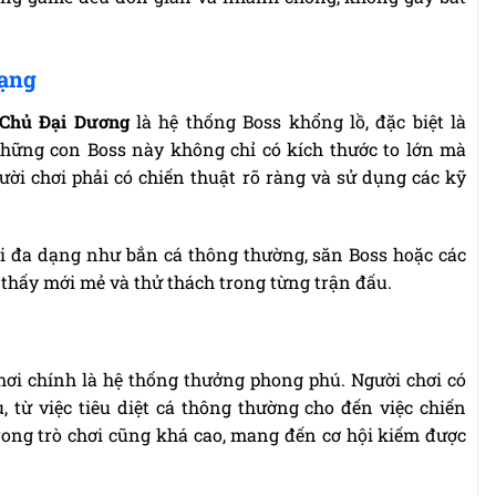
dạng
Chủ Đại Dương
là hệ thống Boss khổng lồ, đặc biệt là
hững con Boss này không chỉ có kích thước to lớn mà
ời chơi phải có chiến thuật rõ ràng và sử dụng các kỹ
i đa dạng như bắn cá thông thường, săn Boss hoặc các
 thấy mới mẻ và thử thách trong từng trận đấu.
hơi chính là hệ thống thưởng phong phú. Người chơi có
 từ việc tiêu diệt cá thông thường cho đến việc chiến
trong trò chơi cũng khá cao, mang đến cơ hội kiếm được