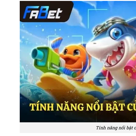
Tính năng nổi bật 