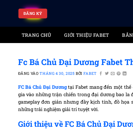
ĐĂNG KÝ
TRANG CHỦ
GIỚI THIỆU FABET
BẮN
Fc Bá Chủ Đại Dương Fabet T
ĐĂNG VÀO
THÁNG 4 30, 2025
BỞI
FABET
FC Bá Chủ Đại Dương
tại Fabet mang đến một thế g
gia vào những trận chiến trong đại dương bao la
gameplay đơn giản nhưng đầy kịch tính, đồ họa 
những trải nghiệm giải trí tuyệt vời.
Giới thiệu về FC Bá Chủ Đại Dươ