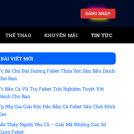
ĐĂNG NHẬP
THỂ THAO
KHUYẾN MÃI
TIN TỨC
BÀI VIẾT MỚI
Fc Bá Chủ Đại Dương Fabet Thỏa Sức Săn Bắn Dành
Cho Bạn
Fc Bắn Cá Vũ Trụ Fabet Trải Nghiệm Tuyệt Vời
Dành Cho Bạn
Tp Nhị Gia Giải Độc Đắc Bắn Cá Fabet Sân Chơi Đỉnh
Cao
Mơ Thấy Người Yêu Cũ – Giải Mã Những Con Số
Cùng Fabet