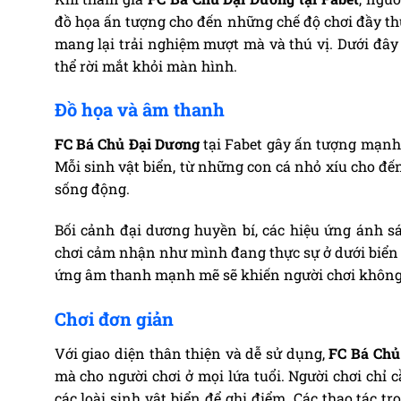
đồ họa ấn tượng cho đến những chế độ chơi đầy th
mang lại trải nghiệm mượt mà và thú vị. Dưới đâ
thể rời mắt khỏi màn hình.
Đồ họa và âm thanh
FC Bá Chủ Đại Dương
tại Fabet gây ấn tượng mạnh 
Mỗi sinh vật biển, từ những con cá nhỏ xíu cho đế
sống động.
Bối cảnh đại dương huyền bí, các hiệu ứng ánh 
chơi cảm nhận như mình đang thực sự ở dưới biển cả
ứng âm thanh mạnh mẽ sẽ khiến người chơi không 
Chơi đơn giản
Với giao diện thân thiện và dễ sử dụng,
FC Bá Chủ
mà cho người chơi ở mọi lứa tuổi. Người chơi chỉ
các loài sinh vật biển để ghi điểm. Các thao tác