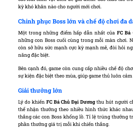
kỳ khó khăn nào cho người mới chơi.
Chinh phục Boss lớn và chế độ chơi đa 
Một trong những điểm hấp dẫn nhất của
FC Bá 
những con Boss cuối cùng trong mỗi màn chơi. N
còn sở hữu sức mạnh cực kỳ mạnh mẽ, đòi hỏi ngư
năng đặc biệt.
Bên cạnh đó, game còn cung cấp nhiều chế độ chơ
sự kiện đặc biệt theo mùa, giúp game thủ luôn cảm
Giải thưởng lớn
Lý do khiến
FC Bá Chủ Đại Dương
thu hút người c
thể nhận thưởng theo nhiều hình thức khác nhau,
thắng các con Boss khổng lồ. Tỉ lệ trúng thưởng 
phần thưởng giá trị mỗi khi chiến thắng.