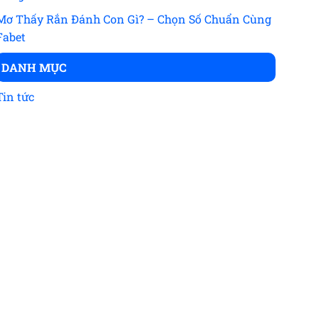
Mơ Thấy Rắn Đánh Con Gì? – Chọn Số Chuẩn Cùng
Fabet
DANH MỤC
Tin tức