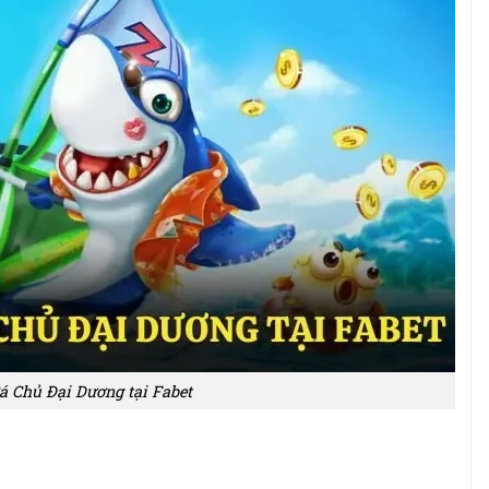
Bá Chủ Đại Dương tại Fabet