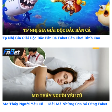
Tp Nhị Gia Giải Độc Đắc Bắn Cá Fabet Sân Chơi Đỉnh Cao
Mơ Thấy Người Yêu Cũ – Giải Mã Những Con Số Cùng Fabet