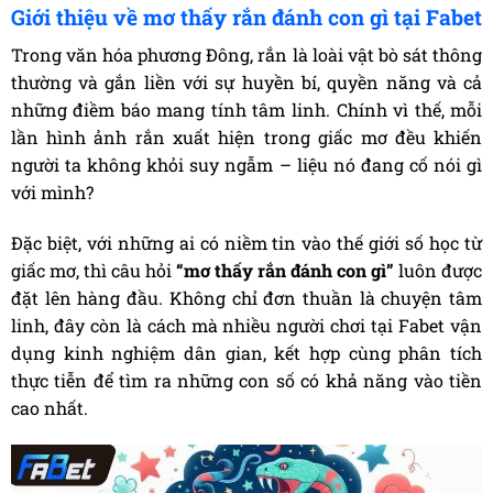
Giới thiệu về mơ thấy rắn đánh con gì tại Fabet
Trong văn hóa phương Đông, rắn là loài vật bò sát thông
thường và gắn liền với sự huyền bí, quyền năng và cả
những điềm báo mang tính tâm linh. Chính vì thế, mỗi
lần hình ảnh rắn xuất hiện trong giấc mơ đều khiến
người ta không khỏi suy ngẫm – liệu nó đang cố nói gì
với mình?
Đặc biệt, với những ai có niềm tin vào thế giới số học từ
giấc mơ, thì câu hỏi
“mơ thấy rắn đánh con gì”
luôn được
đặt lên hàng đầu. Không chỉ đơn thuần là chuyện tâm
linh, đây còn là cách mà nhiều người chơi tại Fabet vận
dụng kinh nghiệm dân gian, kết hợp cùng phân tích
thực tiễn để tìm ra những con số có khả năng vào tiền
cao nhất.