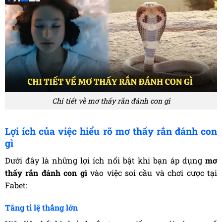
Chi tiết về mơ thấy rắn đánh con gì
Lợi ích của việc hiểu rõ mơ thấy rắn đánh con
gì
Dưới đây là những lợi ích nổi bật khi bạn áp dụng
mơ
thấy rắn đánh con gì
vào việc soi cầu và chơi cược tại
Fabet:
Tăng tỉ lệ thắng lớn