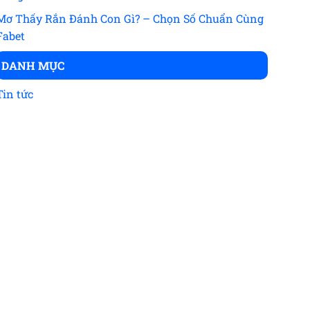
Mơ Thấy Rắn Đánh Con Gì? – Chọn Số Chuẩn Cùng
Fabet
DANH MỤC
Tin tức