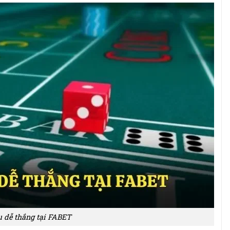
u dễ thắng tại FABET