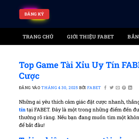
ĐĂNG KÝ
TRANG CHỦ
GIỚI THIỆU FABET
BẮN
Top Game Tài Xỉu Uy Tín FAB
Cược
ĐĂNG VÀO
THÁNG 4 30, 2025
BỞI
FABET
Những ai yêu thích cảm giác đặt cược nhanh, thắn
tín
tại FABET. Đây là một trong những điểm đến đượ
thưởng rõ ràng. Nếu bạn đang muốn tìm một không 
để bắt đầu!