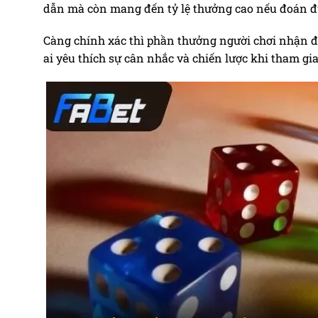
dẫn mà còn mang đến tỷ lệ thưởng cao nếu đoán đ
Càng chính xác thì phần thưởng người chơi nhận đ
ai yêu thích sự cân nhắc và chiến lược khi tham gia